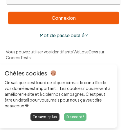
Connexion
Mot de passe oublié ?
Vous pouvez utiliser vos identifiants WeLoveDevs sur
CodersTests !
Ohé les cookies !
Ou en utilisant
On sait que c'est lourd de cliquer ici mais le contrôle de
vos données est important... Les cookies nous servent à
améliorer le site et à cibler nos campagnes. C'est peut
être un détail pour vous, mais pour nous ça veut dire
beaucoup 💙
En savoir plus
D'accord !